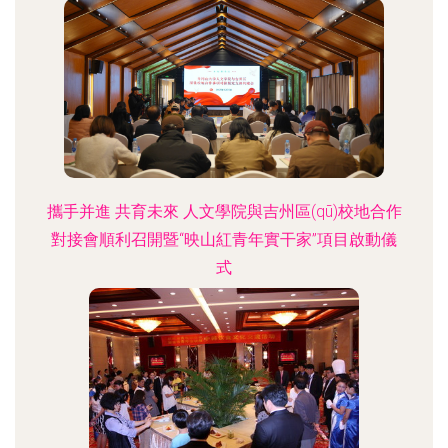
攜手并進 共育未來 人文學院與吉州區(qū)校地合作
對接會順利召開暨“映山紅青年實干家”項目啟動儀
式