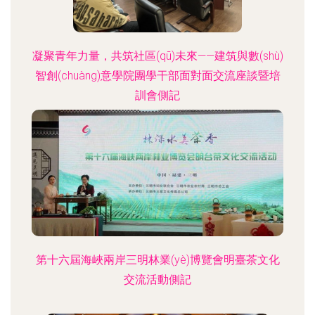
凝聚青年力量，共筑社區(qū)未來——建筑與數(shù)
智創(chuàng)意學院團學干部面對面交流座談暨培
訓會側記
第十六屆海峽兩岸三明林業(yè)博覽會明臺茶文化
交流活動側記