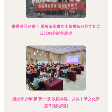
書香雅韻連古今 張掖市圖書館南華書院分館文化交
流活動剪影與展望
滬港青少年“棋”聚一堂 以棋為媒，共敘中華文化新
篇章活動策劃