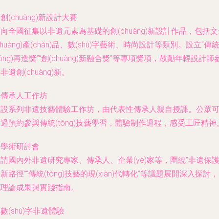
. 創(chuàng)新設計大賽
向全國征集以非遺元素為基礎的創(chuàng)新設計作品，包括文
chuàng)產(chǎn)品、數(shù)字藝術、時尚設計等類別。設立“傳
tǒng)再造獎”“創(chuàng)新融合獎”等專項獎項，鼓勵年輕設計師
非遺創(chuàng)新。
. 傳承人工作坊
開設系列非遺技藝體驗工作坊，由代表性傳承人親自授課。公眾
過預約參與傳統(tǒng)技藝學習，體驗制作過程，感受工匠精神
. 學術研討會
請國內外非遺研究專家、傳承人、企業(yè)家等，圍繞“非遺保
新路徑”“傳統(tǒng)技藝的現(xiàn)代轉化”等議題展開深入探討
成理論成果與實踐指南。
. 數(shù)字非遺體驗