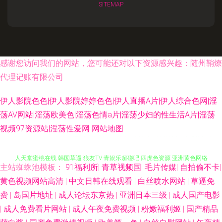
SITEMAP
感谢您访问我们的网站，您可能还对以下资源感兴趣：随州鞘燎
代理记账有限公司
伊人影院色色|伊人影院婷婷色色|伊人直播A片|伊人综合色网|淫
荡AV网站|淫荡欧美色|淫荡色情a片|淫荡少妇的性生活A片|淫荡
视频97资源站|淫荡性爱网
网站地图
免费在线观看91 人妖自慰 导航影视AV 日韩第3页 伊人综合另类 97人妻网 成
人天堂蜜桃在线 韩国草逼 狼友TV 青娱乐超碰吧 四虎色资源 亚洲黄色网络
主站蜘蛛池模板：
91福利所
|
青草视频国
|
毛片传媒
|
自拍偷不卡
|
足交国产在线黑丝 97AV导航 超碰香蕉 国产视频网站 蜜芽视频在线精品 日韩
黄色视频网站高清
|
中文日韩在线观看
|
白丝喷水网站
|
草逼免
费
|
岛国片地址
|
成人论坛东京热
|
亚洲日本三级
|
成人国产电影
熟女AⅤ视频 性爱永久免费 avbt亚洲 成人伊人影院 福利社瑟瑟 后入黑丝老阿
|
成人免费看片网站
|
成人午夜免费视频
|
粉嫩福利姬
|
国产精品