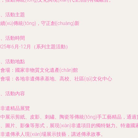
二、活動主題
續(xù)傳統(tǒng)，守正創(chuàng)新
三、活動時間
025年6月-12月（系列主題活動）
四、活動地點
會場：國家非物質文化遺產(chǎn)館
會場：各地非遺傳承基地、高校、社區(qū)文化中心
五、活動內容
. 非遺精品展覽
中展示剪紙、皮影、刺繡、陶瓷等傳統(tǒng)手工藝精品，通過
、圖片、影像等形式，展現(xiàn)非遺項目的獨特魅力。特邀國
非遺傳承人現(xiàn)場展示技藝，講述傳承故事。