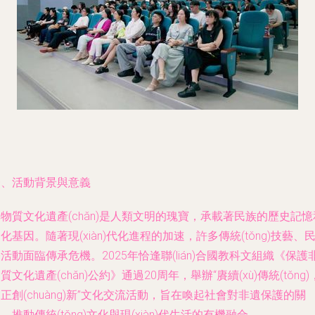
一、活動背景與意義
物質文化遺產(chǎn)是人類文明的瑰寶，承載著民族的歷史記憶
化基因。隨著現(xiàn)代化進程的加速，許多傳統(tǒng)技藝、
活動面臨傳承危機。2025年恰逢聯(lián)合國教科文組織《保護
質文化遺產(chǎn)公約》通過20周年，舉辦“賡續(xù)傳統(tǒng)
正創(chuàng)新”文化交流活動，旨在喚起社會對非遺保護的關
，推動傳統(tǒng)文化與現(xiàn)代生活的有機融合。