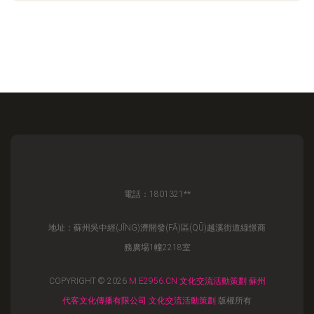
電話：1801321**
地址：蘇州吳中經(JĪNG)濟開發(FĀ)區(QŪ)越溪街道綠憬商
務廣場1幢2218室
COPYRIGHT © 2026
M.E2956.CN
文化交流活動策劃
蘇州
代客文化傳播有限公司
文化交流活動策劃
版權所有