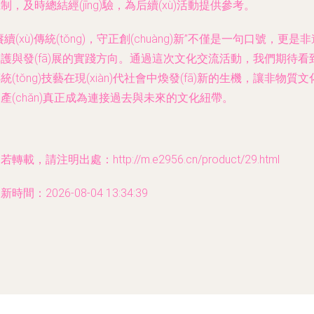
制，及時總結經(jīng)驗，為后續(xù)活動提供參考。
賡續(xù)傳統(tǒng)，守正創(chuàng)新”不僅是一句口號，更是
護與發(fā)展的實踐方向。通過這次文化交流活動，我們期待看
統(tǒng)技藝在現(xiàn)代社會中煥發(fā)新的生機，讓非物質文
產(chǎn)真正成為連接過去與未來的文化紐帶。
若轉載，請注明出處：http://m.e2956.cn/product/29.html
新時間：2026-08-04 13:34:39