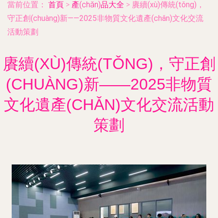
當前位置：
首頁
>
產(chǎn)品大全
>
賡續(xù)傳統(tǒng)，
守正創(chuàng)新——2025非物質文化遺產(chǎn)文化交流
活動策劃
賡續(XÙ)傳統(TǑNG)，守正創
(CHUÀNG)新——2025非物質
文化遺產(CHǍN)文化交流活動
策劃