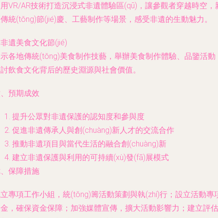
用VR/AR技術打造沉浸式非遺體驗區(qū)，讓參觀者穿越時空，
傳統(tǒng)節(jié)慶、工藝制作等場景，感受非遺的生動魅力。
. 非遺美食文化節(jié)
示各地傳統(tǒng)美食制作技藝，舉辦美食制作體驗、品鑒活動
探討飲食文化背后的歷史淵源與社會價值。
六、預期成效
提升公眾對非遺保護的認知度和參與度
促進非遺傳承人與創(chuàng)新人才的交流合作
推動非遺項目與當代生活的融合創(chuàng)新
建立非遺保護與利用的可持續(xù)發(fā)展模式
七、保障措施
立專項工作小組，統(tǒng)籌活動策劃與執(zhí)行；設立活動專
基金，確保資金保障；加強媒體宣傳，擴大活動影響力；建立評