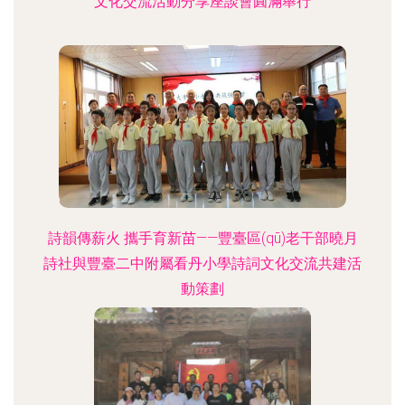
文化交流活動分享座談會圓滿舉行
詩韻傳薪火 攜手育新苗——豐臺區(qū)老干部曉月
詩社與豐臺二中附屬看丹小學詩詞文化交流共建活
動策劃